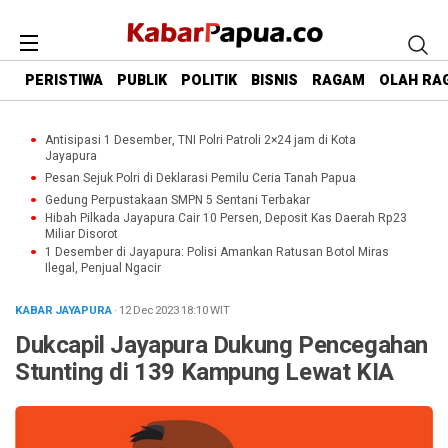
PERISTIWA
PUBLIK
POLITIK
BISNIS
RAGAM
OLAH RA
Antisipasi 1 Desember, TNI Polri Patroli 2×24 jam di Kota
Jayapura
Pesan Sejuk Polri di Deklarasi Pemilu Ceria Tanah Papua
Gedung Perpustakaan SMPN 5 Sentani Terbakar
Hibah Pilkada Jayapura Cair 10 Persen, Deposit Kas Daerah Rp23
Miliar Disorot
1 Desember di Jayapura: Polisi Amankan Ratusan Botol Miras
Ilegal, Penjual Ngacir
KABAR JAYAPURA
· 12 Dec 2023
18:10
WIT
Dukcapil Jayapura Dukung Pencegahan
Stunting di 139 Kampung Lewat KIA