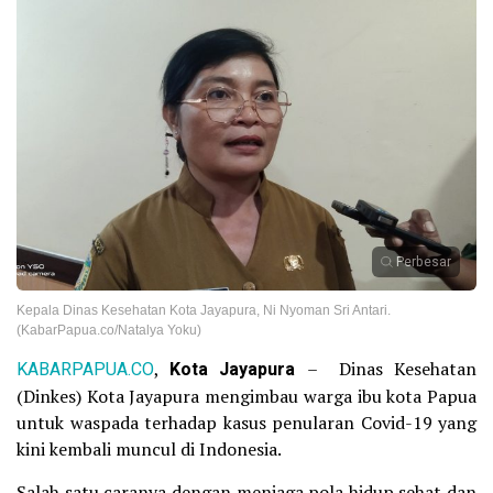
Perbesar
Kepala Dinas Kesehatan Kota Jayapura, Ni Nyoman Sri Antari.
(KabarPapua.co/Natalya Yoku)
KABARPAPUA.CO
,
Kota Jayapura
– Dinas Kesehatan
(Dinkes) Kota Jayapura mengimbau warga ibu kota Papua
untuk waspada terhadap kasus penularan Covid-19 yang
kini kembali muncul di Indonesia.
Salah satu caranya dengan menjaga pola hidup sehat dan