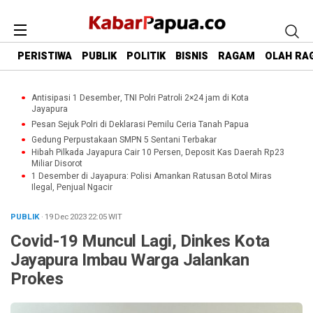
PERISTIWA
PUBLIK
POLITIK
BISNIS
RAGAM
OLAH RA
Antisipasi 1 Desember, TNI Polri Patroli 2×24 jam di Kota
Jayapura
Pesan Sejuk Polri di Deklarasi Pemilu Ceria Tanah Papua
Gedung Perpustakaan SMPN 5 Sentani Terbakar
Hibah Pilkada Jayapura Cair 10 Persen, Deposit Kas Daerah Rp23
Miliar Disorot
1 Desember di Jayapura: Polisi Amankan Ratusan Botol Miras
Ilegal, Penjual Ngacir
PUBLIK
· 19 Dec 2023
22:05
WIT
Covid-19 Muncul Lagi, Dinkes Kota
Jayapura Imbau Warga Jalankan
Prokes