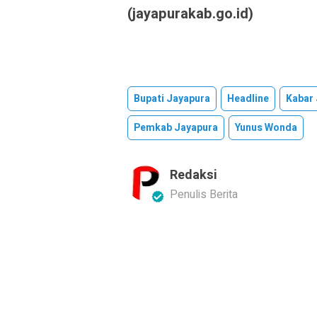
(jayapurakab.go.id)
Bupati Jayapura
Headline
Kabar
Pemkab Jayapura
Yunus Wonda
Redaksi
Penulis Berita