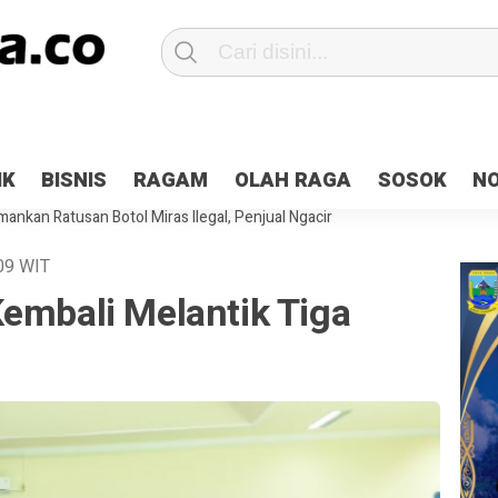
Patroli 2×24 jam di Kota Jayapura
Pesan Sejuk Polri di Deklarasi Pemi
IK
BISNIS
RAGAM
OLAH RAGA
SOSOK
N
ntani Terbakar
Hibah Pilkada Jayapura Cair 10 Persen, Deposit Kas D
ankan Ratusan Botol Miras Ilegal, Penjual Ngacir
09
WIT
embali Melantik Tiga