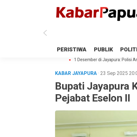
Antisipasi 1 Desember, TNI Polri 
PERISTIWA
PUBLIK
POLIT
Gedung Perpustakaan SMPN 5 Se
1 Desember di Jayapura: Polisi Am
KABAR JAYAPURA
· 23 Sep 2025
20:
Bupati Jayapura K
Pejabat Eselon II