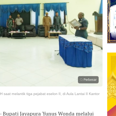
Perbesar
aat melantik tiga pejabat eselon II, di Aula Lantai II Kantor
– Bupati Jayapura Yunus Wonda melalui