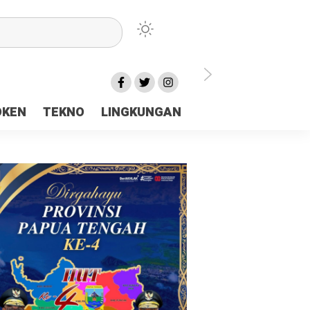
lu Ceria Tanah Papua
OKEN
TEKNO
LINGKUNGAN
aerah Rp23 Miliar Disorot