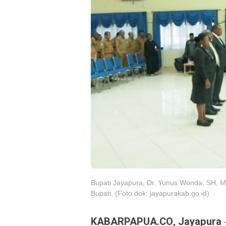
Bupati Jayapura, Dr. Yunus Wonda, SH, MH s
Bupati. (Foto dok: jayapurakab.go.id)
KABARPAPUA.CO, Jayapura