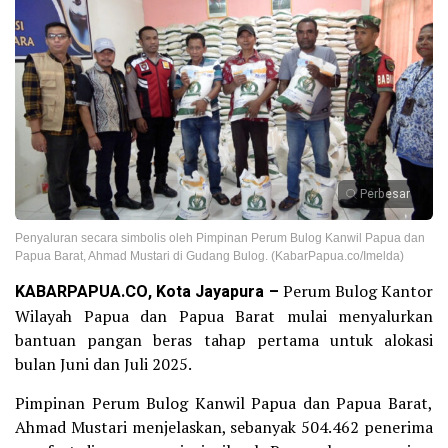
Perbesar
Penyaluran secara simbolis oleh Pimpinan Perum Bulog Kanwil Papua dan
Papua Barat, Ahmad Mustari di Gudang Bulog. (KabarPapua.co/Imelda)
KABARPAPUA.CO, Kota Jayapura –
Perum Bulog Kantor
Wilayah Papua dan Papua Barat mulai menyalurkan
bantuan pangan beras tahap pertama untuk alokasi
bulan Juni dan Juli 2025.
Pimpinan Perum Bulog Kanwil Papua dan Papua Barat,
Ahmad Mustari menjelaskan, sebanyak 504.462 penerima