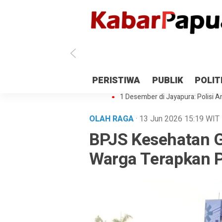
Antisipasi 1 Desember, TNI Polri 
PERISTIWA
PUBLIK
POLIT
Gedung Perpustakaan SMPN 5 Se
1 Desember di Jayapura: Polisi Am
OLAH RAGA
· 13 Jun 2026
15:19
WIT
BPJS Kesehatan G
Warga Terapkan P