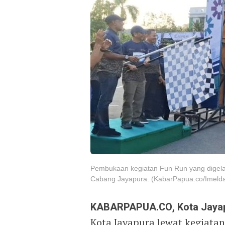
Pembukaan kegiatan Fun Run yang digela
Cabang Jayapura. (KabarPapua.co/Imeld
KABARPAPUA.CO, Kota Jaya
Kota Jayapura lewat kegiata