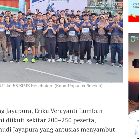
 HUT ke-58 BPJS Kesehatan. (KabarPapua.co/Imelda)
g Jayapura, Erika Verayanti Lumban
i diikuti sekitar 200–250 peserta,
udi Jayapura yang antusias menyambut