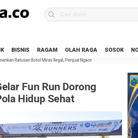
Patroli 2×24 jam di Kota Jayapura
Pesan Sejuk Polri di Deklarasi Pemi
IK
BISNIS
RAGAM
OLAH RAGA
SOSOK
N
ntani Terbakar
Hibah Pilkada Jayapura Cair 10 Persen, Deposit Kas D
ankan Ratusan Botol Miras Ilegal, Penjual Ngacir
elar Fun Run Dorong
ola Hidup Sehat