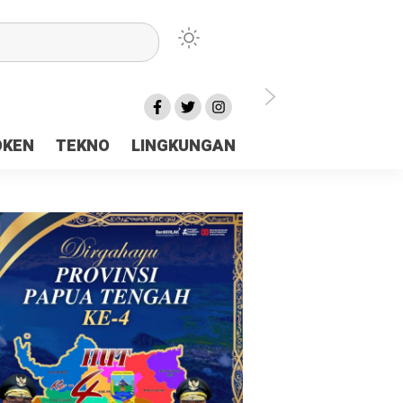
lu Ceria Tanah Papua
OKEN
TEKNO
LINGKUNGAN
aerah Rp23 Miliar Disorot