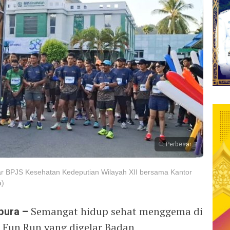
Perbesar
r BPJS Kesehatan Kedeputian Wilayah XII bersama Kantor
a)
pura –
Semangat hidup sehat menggema di
n Fun Run yang digelar Badan