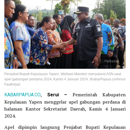
Perbesar
Penjabat Bupati Kepulauan Yapen, Welliam Manderi menyalami ASN saat
apel gabungan perdana 2024, Kamis 4 Januari 2024. (KabarPapua.co/Ainun
Faathirjal)
KABARPAPUA.CO
,
Serui –
Pemerintah Kabupaten
Kepulauan Yapen menggelar apel gabungan perdana di
halaman Kantor Sekretariat Daerah, Kamis 4 Januari
2024.
Apel dipimpin langsung Penjabat Bupati Kepulauan