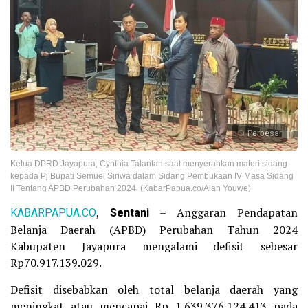
Perbesar
Ketua DPRD Jayapura, Cynthia Talantan saat menyerahkan materi sidang
kepada Pj Bupati Semuel Siriwa dalam Sidang Pembukaan IV Masa Sidang
II Tentang APBD Perubahan 2024. (KabarPapua.co/Alan Youwe)
KABARPAPUA.CO
,
Sentani
– Anggaran Pendapatan
Belanja Daerah (APBD) Perubahan Tahun 2024
Kabupaten Jayapura mengalami defisit sebesar
Rp70.917.139.029.
Defisit disebabkan oleh total belanja daerah yang
meningkat atau mencapai Rp 1.639.376.124.413 pada