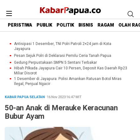
PERISTIWA
PUBLIK
POLITIK
BISNIS
RAGAM
OLAH RA
Antisipasi 1 Desember, TNI Polri Patroli 2×24 jam di Kota
Jayapura
Pesan Sejuk Polri di Deklarasi Pemilu Ceria Tanah Papua
Gedung Perpustakaan SMPN 5 Sentani Terbakar
Hibah Pilkada Jayapura Cair 10 Persen, Deposit Kas Daerah Rp23
Miliar Disorot
1 Desember di Jayapura: Polisi Amankan Ratusan Botol Miras
Ilegal, Penjual Ngacir
KABAR PAPUA SELATAN
· 16 Nov 2023
16:47
WIT
50-an Anak di Merauke Keracunan
Bubur Ayam