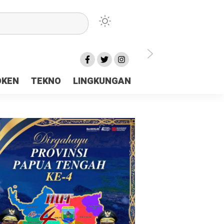
lu Ceria Tanah Papua
OKEN
TEKNO
LINGKUNGAN
aerah Rp23 Miliar Disorot