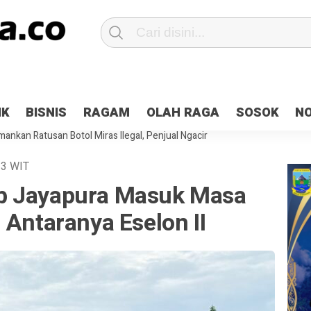
Patroli 2×24 jam di Kota Jayapura
Pesan Sejuk Polri di Deklarasi Pemi
IK
BISNIS
RAGAM
OLAH RAGA
SOSOK
N
ntani Terbakar
Hibah Pilkada Jayapura Cair 10 Persen, Deposit Kas D
ankan Ratusan Botol Miras Ilegal, Penjual Ngacir
13
WIT
b Jayapura Masuk Masa
 Antaranya Eselon II