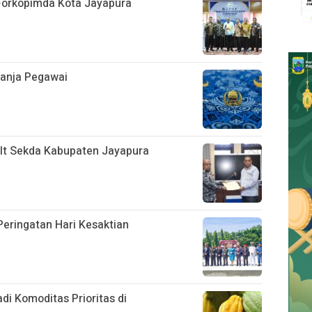
 Forkopimda Kota Jayapura
lanja Pegawai
Plt Sekda Kabupaten Jayapura
eringatan Hari Kesaktian
i Komoditas Prioritas di