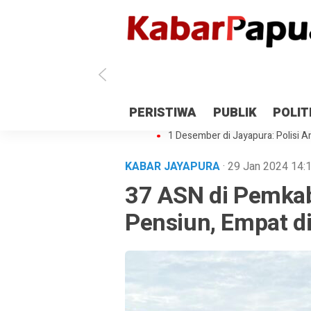
Antisipasi 1 Desember, TNI Polri 
PERISTIWA
PUBLIK
POLIT
Gedung Perpustakaan SMPN 5 Se
1 Desember di Jayapura: Polisi Am
KABAR JAYAPURA
· 29 Jan 2024
14:
37 ASN di Pemka
Pensiun, Empat di