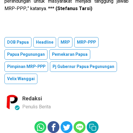
perlindungan untuk masyarakat menjadi tanggung jawab
MRP-PPP,” katanya. ***
(Stefanus Tarsi)
DOB Papua
Headline
MRP
MRP-PPP
Papua Pegunungan
Pemekaran Papua
Pimpinan MRP-PPP
Pj Gubernur Papua Pegunungan
Velix Wanggai
Redaksi
Penulis Berita