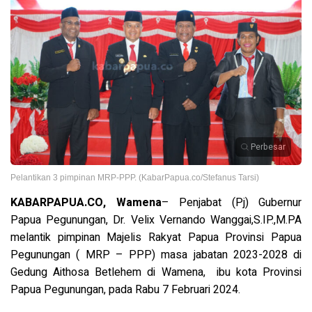
Perbesar
Pelantikan 3 pimpinan MRP-PPP. (KabarPapua.co/Stefanus Tarsi)
KABARPAPUA.CO, Wamena
– Penjabat (Pj) Gubernur
Papua Pegunungan, Dr. Velix Vernando Wanggai,S.IP.,M.PA
melantik pimpinan Majelis Rakyat Papua Provinsi Papua
Pegunungan ( MRP – PPP) masa jabatan 2023-2028 di
Gedung Aithosa Betlehem di Wamena, ibu kota Provinsi
Papua Pegunungan, pada Rabu 7 Februari 2024.