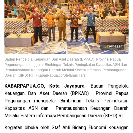
Perbesar
Badan Pengelola Keuangan Dan Aset Daerah (BPKAD) Provinsi Papua
Pegunungan menggelar Bimbingan Teknis Peningkatan Kapasitas ASN dan
Penatausahaan Keuangan Daerah Melalui Sistem Informasi Pembangunan
Daerah (SIPD) RI. (KabarPapua.co/Stefanus Tarsi)
KABARPAPUA.CO, Kota Jayapura-
Badan Pengelola
Keuangan Dan Aset Daerah (BPKAD) Provinsi Papua
Pegunungan menggelar Bimbingan Teknis Peningkatan
Kapasitas ASN dan Penatausahaan Keuangan Daerah
Melalui Sistem Informasi Pembangunan Daerah (SIPD) RI.
Kegiatan dibuka oleh Staf Ahli Bidang Ekonomi Keuangan