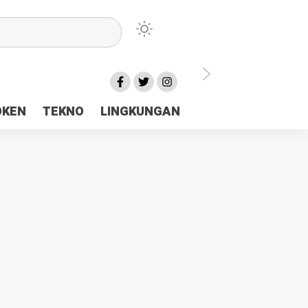
lu Ceria Tanah Papua
OKEN
TEKNO
LINGKUNGAN
aerah Rp23 Miliar Disorot