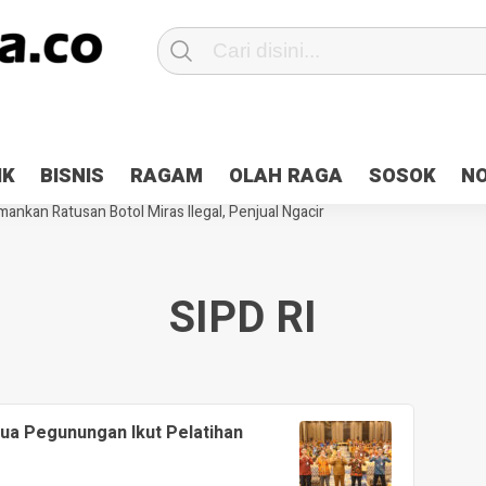
Patroli 2×24 jam di Kota Jayapura
Pesan Sejuk Polri di Deklarasi Pemi
IK
BISNIS
RAGAM
OLAH RAGA
SOSOK
N
ntani Terbakar
Hibah Pilkada Jayapura Cair 10 Persen, Deposit Kas D
ankan Ratusan Botol Miras Ilegal, Penjual Ngacir
SIPD RI
ua Pegunungan Ikut Pelatihan