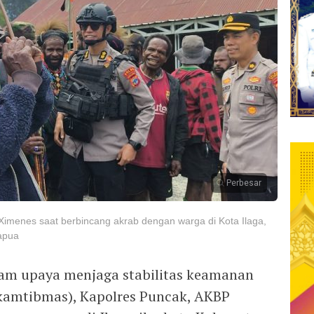
Perbesar
imenes saat berbincang akrab dengan warga di Kota Ilaga,
apua
am upaya menjaga stabilitas keamanan
(kamtibmas), Kapolres Puncak, AKBP