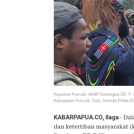
Kapolres Puncak, AKBP Domingos DE. F. X
Kabupaten Puncak. Foto: Humas Polda P
KABARPAPUA.CO, Ilaga
– Dal
dan ketertiban masyarakat 