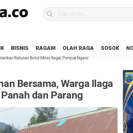
Patroli 2×24 jam di Kota Jayapura
Pesan Sejuk Polri di Deklarasi Pemi
IK
BISNIS
RAGAM
OLAH RAGA
SOSOK
N
ntani Terbakar
Hibah Pilkada Jayapura Cair 10 Persen, Deposit Kas D
ankan Ratusan Botol Miras Ilegal, Penjual Ngacir
an Bersama, Warga Ilaga
 Panah dan Parang