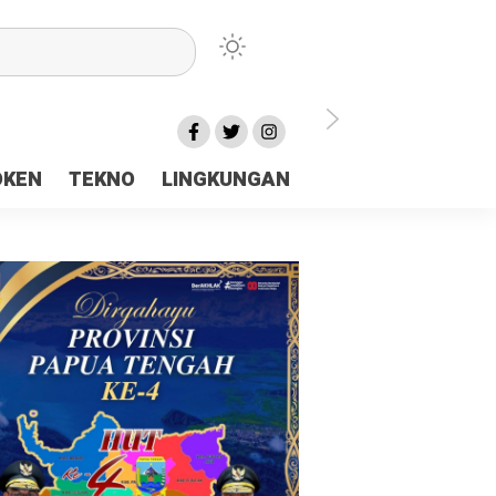
lu Ceria Tanah Papua
OKEN
TEKNO
LINGKUNGAN
aerah Rp23 Miliar Disorot