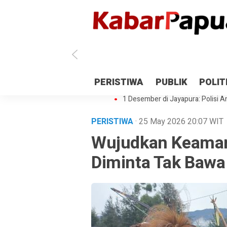
Antisipasi 1 Desember, TNI Polri 
PERISTIWA
PUBLIK
POLIT
Gedung Perpustakaan SMPN 5 Se
1 Desember di Jayapura: Polisi Am
PERISTIWA
· 25 May 2026
20:07
WIT
Wujudkan Keaman
Diminta Tak Bawa