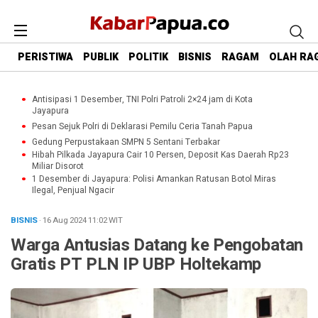
PERISTIWA
PUBLIK
POLITIK
BISNIS
RAGAM
OLAH RA
Antisipasi 1 Desember, TNI Polri Patroli 2×24 jam di Kota
Jayapura
Pesan Sejuk Polri di Deklarasi Pemilu Ceria Tanah Papua
Gedung Perpustakaan SMPN 5 Sentani Terbakar
Hibah Pilkada Jayapura Cair 10 Persen, Deposit Kas Daerah Rp23
Miliar Disorot
1 Desember di Jayapura: Polisi Amankan Ratusan Botol Miras
Ilegal, Penjual Ngacir
BISNIS
· 16 Aug 2024
11:02
WIT
Warga Antusias Datang ke Pengobatan
Gratis PT PLN IP UBP Holtekamp