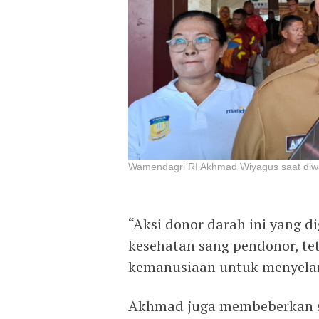
Wamendagri RI Akhmad Wiyagus saat diw
“Aksi donor darah ini yang 
kesehatan sang pendonor, teta
kemanusiaan untuk menyelam
​Akhmad juga membeberkan s