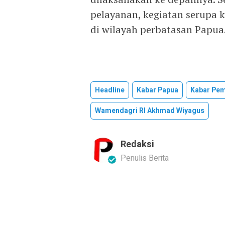
pelayanan, kegiatan serupa 
di wilayah perbatasan Papua
Headline
Kabar Papua
Kabar Pe
Wamendagri RI Akhmad Wiyagus
Redaksi
Penulis Berita