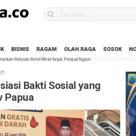
Patroli 2×24 jam di Kota Jayapura
Pesan Sejuk Polri di Deklarasi Pemi
IK
BISNIS
RAGAM
OLAH RAGA
SOSOK
N
ntani Terbakar
Hibah Pilkada Jayapura Cair 10 Persen, Deposit Kas D
ankan Ratusan Botol Miras Ilegal, Penjual Ngacir
IT
iasi Bakti Sosial yang
ov Papua