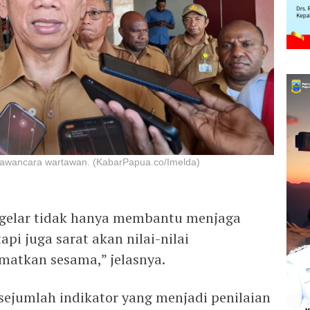
awancara wartawan. (KabarPapua.co/Imelda)
digelar tidak hanya membantu menjaga
pi juga sarat akan nilai-nilai
atkan sesama,” jelasnya.
ejumlah indikator yang menjadi penilaian