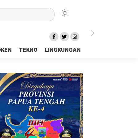
lu Ceria Tanah Papua
OKEN
TEKNO
LINGKUNGAN
aerah Rp23 Miliar Disorot