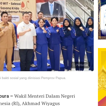
Perbesar
akti sosial yang diinisiasi Pemprov Papua.
pura –
Wakil Menteri Dalam Negeri
nesia (RI), Akhmad Wiyagus