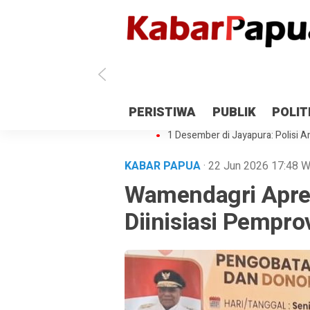
Antisipasi 1 Desember, TNI Polri 
PERISTIWA
PUBLIK
POLIT
Gedung Perpustakaan SMPN 5 Se
1 Desember di Jayapura: Polisi Am
KABAR PAPUA
· 22 Jun 2026
17:48
W
Wamendagri Apres
Diinisiasi Pempr