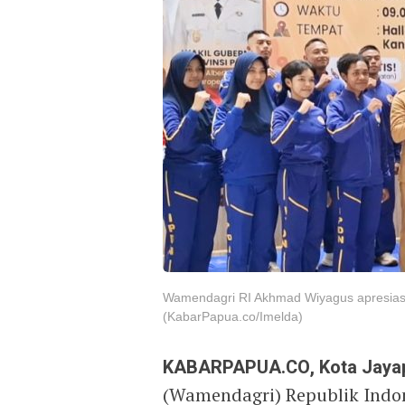
Wamendagri RI Akhmad Wiyagus apresiasi b
(KabarPapua.co/Imelda)
KABARPAPUA.CO, Kota Jaya
(Wamendagri) Republik Indo