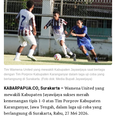
Perbesar
Tim Wamena United yang mewakili Kabupaten Jayawijaya saat berlaga
dengan Tim Porprov Kabupaten Karanganyar dalam laga uji coba yang
berlangsung di Surakarta. (Foto dok: Media Bupati Jayawijaya)
KABARPAPUA.CO, Surakarta –
Wamena United yang
mewakili Kabupaten Jayawijaya sukses meraih
kemenangan tipis 1-0 atas Tim Porprov Kabupaten
Karanganyar, Jawa Tengah, dalam laga uji coba yang
berlangsung di Surakarta, Rabu, 27 Mei 2026.