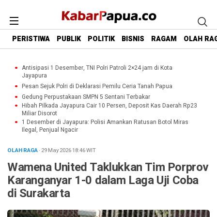
PERISTIWA
PUBLIK
POLITIK
BISNIS
RAGAM
OLAH RA
Antisipasi 1 Desember, TNI Polri Patroli 2×24 jam di Kota
Jayapura
Pesan Sejuk Polri di Deklarasi Pemilu Ceria Tanah Papua
Gedung Perpustakaan SMPN 5 Sentani Terbakar
Hibah Pilkada Jayapura Cair 10 Persen, Deposit Kas Daerah Rp23
Miliar Disorot
1 Desember di Jayapura: Polisi Amankan Ratusan Botol Miras
Ilegal, Penjual Ngacir
OLAH RAGA
· 29 May 2026
18:46
WIT
Wamena United Taklukkan Tim Porprov
Karanganyar 1-0 dalam Laga Uji Coba
di Surakarta