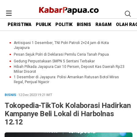
PERISTIWA
PUBLIK
POLITIK
BISNIS
RAGAM
OLAH RA
Antisipasi 1 Desember, TNI Polri Patroli 2×24 jam di Kota
Jayapura
Pesan Sejuk Polri di Deklarasi Pemilu Ceria Tanah Papua
Gedung Perpustakaan SMPN 5 Sentani Terbakar
Hibah Pilkada Jayapura Cair 10 Persen, Deposit Kas Daerah Rp23
Miliar Disorot
1 Desember di Jayapura: Polisi Amankan Ratusan Botol Miras
Ilegal, Penjual Ngacir
BISNIS
· 12 Dec 2023
19:21
WIT
Tokopedia-TikTok Kolaborasi Hadirkan
Kampanye Beli Lokal di Harbolnas
12.12