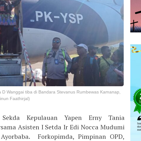
a D Wanggai tiba di Bandara Stevanus Rumbewas Kamanap,
nun Faathirjal)
, Sekda Kepulauan Yapen Erny Tania
ama Asisten I Setda Ir Edi Nocca Mudumi
s Ayorbaba. Forkopimda, Pimpinan OPD,