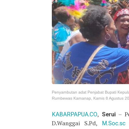
Penyambutan adat Penjabat Bupati Kepu
Rumbewas Kamanap, Kamis 8 Agustus 2024
KABARPAPUA.CO
,
Serui
– Pe
D.Wanggai S.Pd,
M.Soc.sc
s