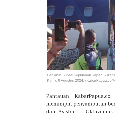
Penjabat Bupati Kepulauan Yapen Suzan
Kamis 8 Agustus 2024. (KabarPapua.co/Ai
Pantauan KabarPapua.co
memimpin penyambutan bers
dan Asisten II Oktavianu