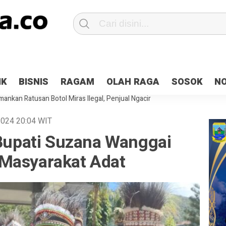
Patroli 2×24 jam di Kota Jayapura
Pesan Sejuk Polri di Deklarasi Pemi
IK
BISNIS
RAGAM
OLAH RAGA
SOSOK
N
ntani Terbakar
Hibah Pilkada Jayapura Cair 10 Persen, Deposit Kas D
ankan Ratusan Botol Miras Ilegal, Penjual Ngacir
 2024
20:04
WIT
 Bupati Suzana Wanggai
Masyarakat Adat