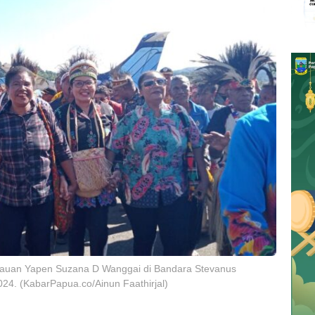
lauan Yapen Suzana D Wanggai di Bandara Stevanus
4. (KabarPapua.co/Ainun Faathirjal)