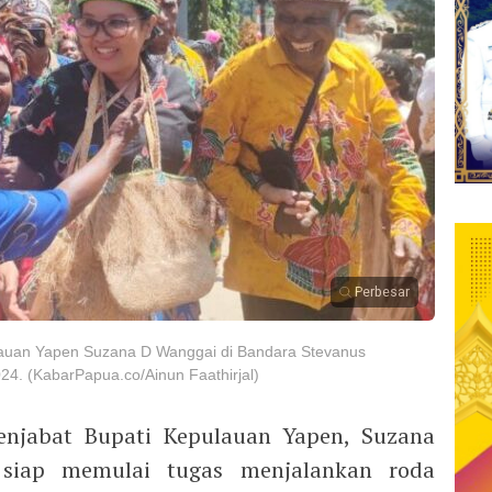
Perbesar
lauan Yapen Suzana D Wanggai di Bandara Stevanus
. (KabarPapua.co/Ainun Faathirjal)
njabat Bupati Kepulauan Yapen, Suzana
iap memulai tugas menjalankan roda