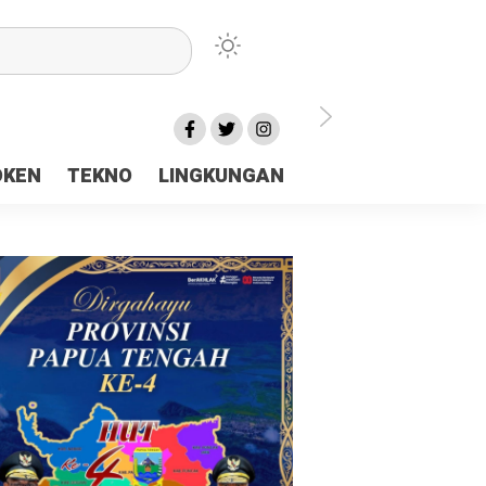
lu Ceria Tanah Papua
OKEN
TEKNO
LINGKUNGAN
aerah Rp23 Miliar Disorot