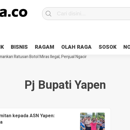
Patroli 2×24 jam di Kota Jayapura
Pesan Sejuk Polri di Deklarasi Pemi
IK
BISNIS
RAGAM
OLAH RAGA
SOSOK
N
ntani Terbakar
Hibah Pilkada Jayapura Cair 10 Persen, Deposit Kas D
ankan Ratusan Botol Miras Ilegal, Penjual Ngacir
Pj Bupati Yapen
mitan kepada ASN Yapen:
ma