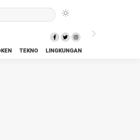
lu Ceria Tanah Papua
OKEN
TEKNO
LINGKUNGAN
aerah Rp23 Miliar Disorot