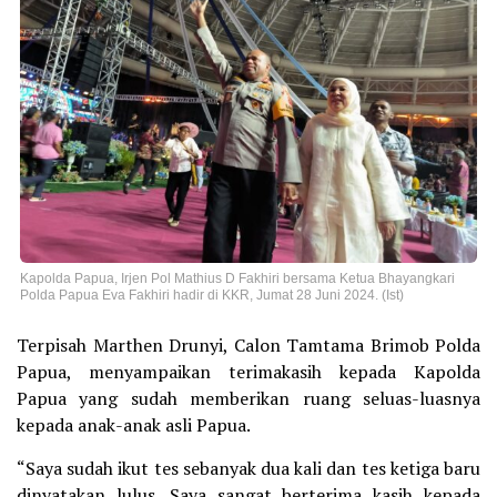
Kapolda Papua, Irjen Pol Mathius D Fakhiri bersama Ketua Bhayangkari
Polda Papua Eva Fakhiri hadir di KKR, Jumat 28 Juni 2024. (Ist)
Terpisah Marthen Drunyi, Calon Tamtama Brimob Polda
Papua, menyampaikan terimakasih kepada Kapolda
Papua yang sudah memberikan ruang seluas-luasnya
kepada anak-anak asli Papua.
“Saya sudah ikut tes sebanyak dua kali dan tes ketiga baru
dinyatakan lulus. Saya sangat berterima kasih kepada