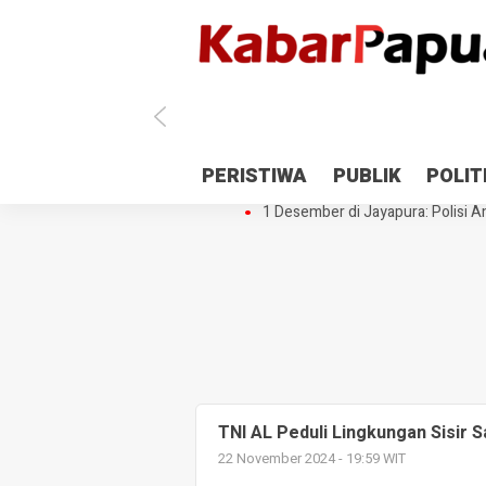
Antisipasi 1 Desember, TNI Polri 
PERISTIWA
PUBLIK
POLIT
Gedung Perpustakaan SMPN 5 Se
1 Desember di Jayapura: Polisi Am
TNI AL Peduli Lingkungan Sisir S
22 November 2024 - 19:59 WIT