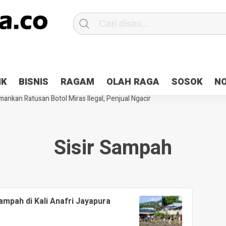
Patroli 2×24 jam di Kota Jayapura
Pesan Sejuk Polri di Deklarasi Pemi
IK
BISNIS
RAGAM
OLAH RAGA
SOSOK
N
ntani Terbakar
Hibah Pilkada Jayapura Cair 10 Persen, Deposit Kas D
ankan Ratusan Botol Miras Ilegal, Penjual Ngacir
Sisir Sampah
ampah di Kali Anafri Jayapura