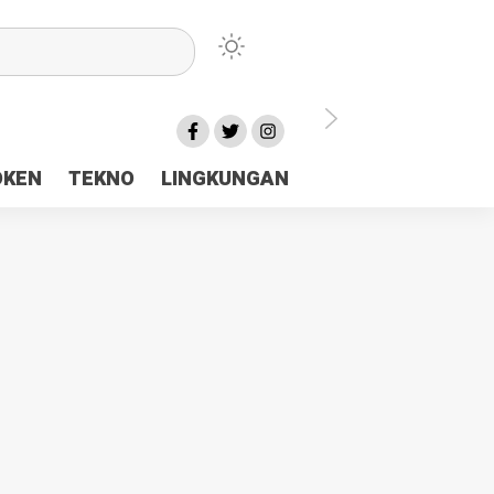
lu Ceria Tanah Papua
OKEN
TEKNO
LINGKUNGAN
aerah Rp23 Miliar Disorot