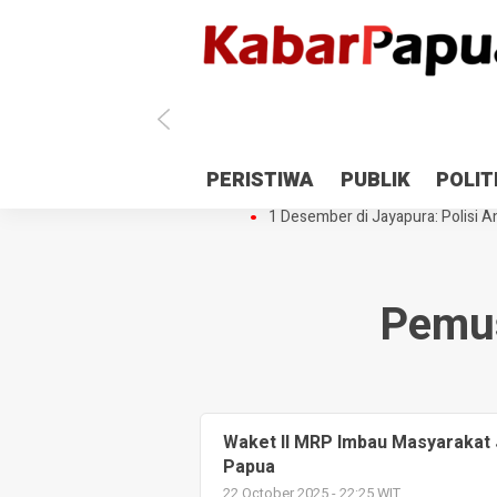
Antisipasi 1 Desember, TNI Polri 
PERISTIWA
PUBLIK
POLIT
Gedung Perpustakaan SMPN 5 Se
1 Desember di Jayapura: Polisi Am
Pemu
Waket II MRP Imbau Masyarakat J
Papua
22 October 2025 - 22:25 WIT