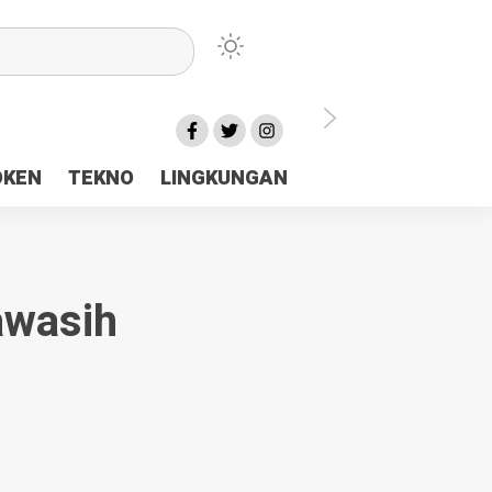
lu Ceria Tanah Papua
OKEN
TEKNO
LINGKUNGAN
aerah Rp23 Miliar Disorot
wasih