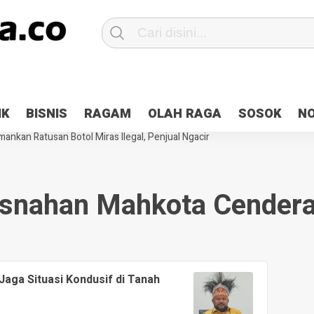
Patroli 2×24 jam di Kota Jayapura
Pesan Sejuk Polri di Deklarasi Pemi
IK
BISNIS
RAGAM
OLAH RAGA
SOSOK
N
ntani Terbakar
Hibah Pilkada Jayapura Cair 10 Persen, Deposit Kas D
ankan Ratusan Botol Miras Ilegal, Penjual Ngacir
snahan Mahkota Cendera
aga Situasi Kondusif di Tanah