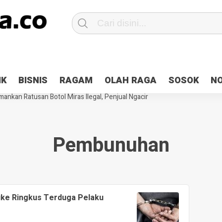
Patroli 2×24 jam di Kota Jayapura
Pesan Sejuk Polri di Deklarasi Pemi
IK
BISNIS
RAGAM
OLAH RAGA
SOSOK
N
ntani Terbakar
Hibah Pilkada Jayapura Cair 10 Persen, Deposit Kas D
ankan Ratusan Botol Miras Ilegal, Penjual Ngacir
Pembunuhan
uke Ringkus Terduga Pelaku