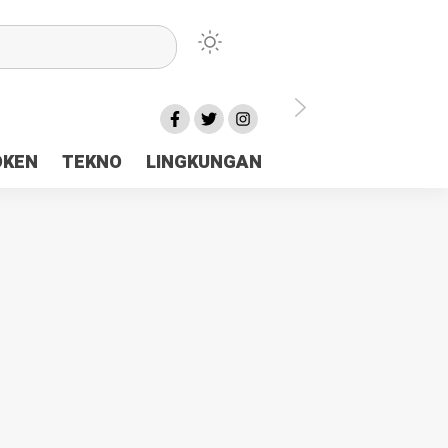
lu Ceria Tanah Papua
OKEN
TEKNO
LINGKUNGAN
aerah Rp23 Miliar Disorot