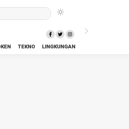
lu Ceria Tanah Papua
OKEN
TEKNO
LINGKUNGAN
aerah Rp23 Miliar Disorot