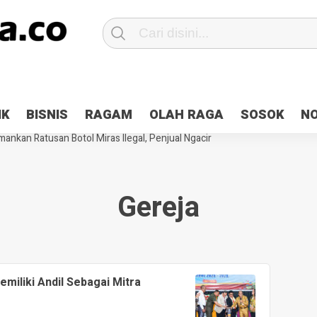
Patroli 2×24 jam di Kota Jayapura
Pesan Sejuk Polri di Deklarasi Pemi
IK
BISNIS
RAGAM
OLAH RAGA
SOSOK
N
ntani Terbakar
Hibah Pilkada Jayapura Cair 10 Persen, Deposit Kas D
ankan Ratusan Botol Miras Ilegal, Penjual Ngacir
Gereja
iliki Andil Sebagai Mitra