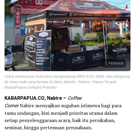
Perbesar
Untuk pemesanan Anda bisa menghubungi 0853-4311-3888, atau langsung
ke lokasi kafe yang berada di Jalan Jakarta - Nabire - Papua Tengah.
(KabarPapua.co/Agies Pranoto)
KABARPAPUA.CO, Nabire –
Coffee
Corner
Nabire menyajikan suguhan istimewa bagi para
tamu undangan, kini menjadi prioritas utama dalam
setiap penyelenggaraan acara, baik itu pernikahan,
seminar, hingga pertemuan perusahaan.