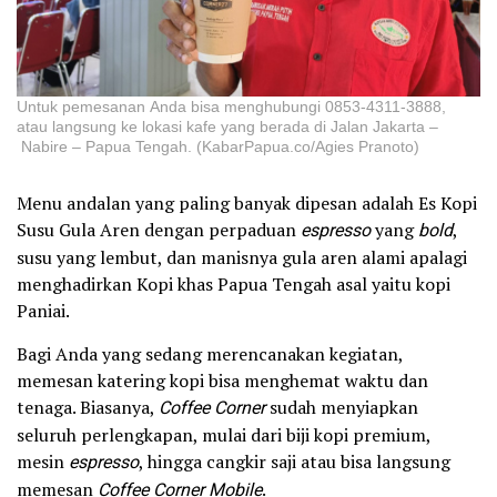
Untuk pemesanan Anda bisa menghubungi 0853-4311-3888,
atau langsung ke lokasi kafe yang berada di Jalan Jakarta –
Nabire – Papua Tengah. (KabarPapua.co/Agies Pranoto)
Menu andalan yang paling banyak dipesan adalah Es Kopi
Susu Gula Aren dengan perpaduan
espresso
yang
bold
,
susu yang lembut, dan manisnya gula aren alami apalagi
menghadirkan Kopi khas Papua Tengah asal yaitu kopi
Paniai.
Bagi Anda yang sedang merencanakan kegiatan,
memesan katering kopi bisa menghemat waktu dan
tenaga. Biasanya,
Coffee Corner
sudah menyiapkan
seluruh perlengkapan, mulai dari biji kopi premium,
mesin
espresso
, hingga cangkir saji atau bisa langsung
memesan
Coffee Corner Mobile
.