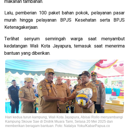
makanan tambahan.
Lalu, pemberian 100 paket bahan pokok, pelayanan pasar
murah hingga pelayanan BPJS Kesehatan serta BPJS
Ketenagakerjaan.
Terlihat senyum semringah warga saat menyambut
kedatangan Wali Kota Jayapura, temasuk saat menerima
bantuan yang diberikan.
Hari kedua turun kampung, Wali Kota Jayapura, Abisai Rollo menyambangi
Kampung Skouw Sae di Distrik Muara Tami, Selasa 20 Mei 2025 dan
memberikan beragam bantuan. Foto: Natalya Yoku/KabarPapua.co