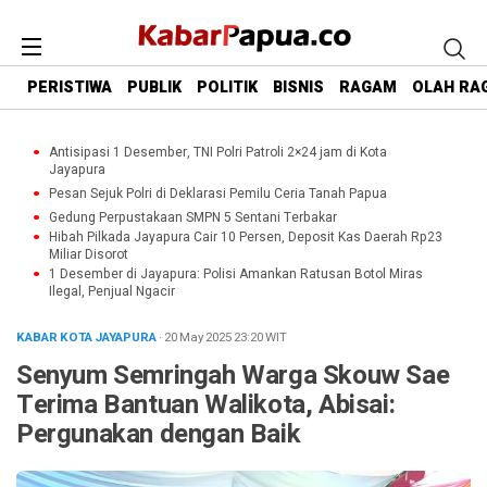
PERISTIWA
PUBLIK
POLITIK
BISNIS
RAGAM
OLAH RA
Antisipasi 1 Desember, TNI Polri Patroli 2×24 jam di Kota
Jayapura
Pesan Sejuk Polri di Deklarasi Pemilu Ceria Tanah Papua
Gedung Perpustakaan SMPN 5 Sentani Terbakar
Hibah Pilkada Jayapura Cair 10 Persen, Deposit Kas Daerah Rp23
Miliar Disorot
1 Desember di Jayapura: Polisi Amankan Ratusan Botol Miras
Ilegal, Penjual Ngacir
KABAR KOTA JAYAPURA
· 20 May 2025
23:20
WIT
Senyum Semringah Warga Skouw Sae
Terima Bantuan Walikota, Abisai:
Pergunakan dengan Baik