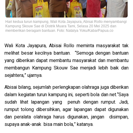
Hari kedua turun kampung, Wali Kota Jayapura, Abisai Rollo menyambangi
Kampung Skouw Sae di Distrik Muara Tami, Selasa 20 Mei 2025 dan
memberikan beragam bantuan. Foto: Natalya Yoku/KabarPapua.co
Wali Kota Jayapura, Abisai Rollo meminta masyarakat tak
melihat besar kecilnya bantuan.
“Semoga dengan bantuan
yang diberikan dapat membantu masyarakat dan membantu
membangun Kampung Skouw Sae menjadi lebih baik dan
sejahtera,” ujarnya.
Abisai bilang, sejumlah perlengkapan olahraga juga diberikan
dalam kegiatan turun kampung ini, seperti bola dan net.
“Saya
sudah lihat lapangan yang penuh dengan rumput. Jadi,
rumput tolong dibersihkan, agar lapangan dapat digunakan
dan peralata olahraga harus digunakan, jangan disimpan,
supaya anak-anak bisa main bola,” katanya.