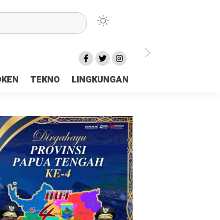
lu Ceria Tanah Papua
OKEN
TEKNO
LINGKUNGAN
aerah Rp23 Miliar Disorot