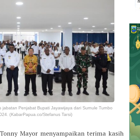
s jabatan Penjabat Bupati Jayawijaya dari Sumule Tumbo
024. (KabarPapua.co/Stefanus Tarsi)
, Tonny Mayor menyampaikan terima kasih