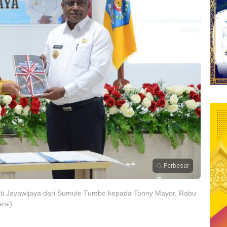
Perbesar
ati Jayawijaya dari Sumule Tumbo kepada Tonny Mayor, Rabu
rsi)