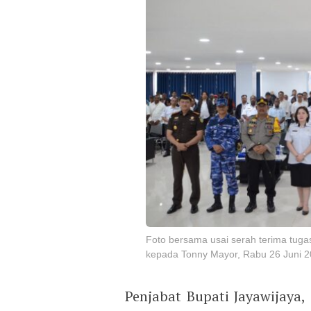
Foto bersama usai serah terima tuga
kepada Tonny Mayor, Rabu 26 Juni 2
Penjabat Bupati Jayawijaya