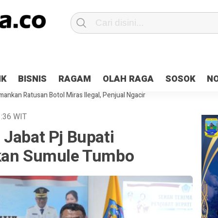
Patroli 2×24 jam di Kota Jayapura
Pesan Sejuk Polri di Deklarasi Pemi
IK
BISNIS
RAGAM
OLAH RAGA
SOSOK
N
ntani Terbakar
Hibah Pilkada Jayapura Cair 10 Persen, Deposit Kas D
ankan Ratusan Botol Miras Ilegal, Penjual Ngacir
:36
WIT
Jabat Pj Bupati
ikan Sumule Tumbo