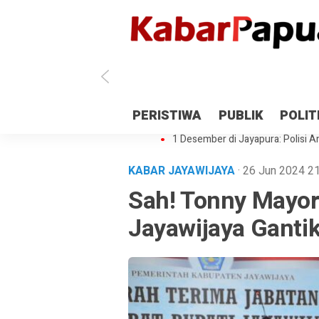
Antisipasi 1 Desember, TNI Polri 
PERISTIWA
PUBLIK
POLIT
Gedung Perpustakaan SMPN 5 Se
1 Desember di Jayapura: Polisi Am
KABAR JAYAWIJAYA
· 26 Jun 2024
21
Sah! Tonny Mayor 
Jayawijaya Gant