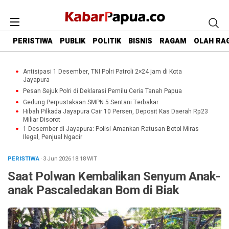
PERISTIWA
PUBLIK
POLITIK
BISNIS
RAGAM
OLAH RA
Antisipasi 1 Desember, TNI Polri Patroli 2×24 jam di Kota
Jayapura
Pesan Sejuk Polri di Deklarasi Pemilu Ceria Tanah Papua
Gedung Perpustakaan SMPN 5 Sentani Terbakar
Hibah Pilkada Jayapura Cair 10 Persen, Deposit Kas Daerah Rp23
Miliar Disorot
1 Desember di Jayapura: Polisi Amankan Ratusan Botol Miras
Ilegal, Penjual Ngacir
PERISTIWA
· 3 Jun 2026
18:18
WIT
Saat Polwan Kembalikan Senyum Anak-
anak Pascaledakan Bom di Biak