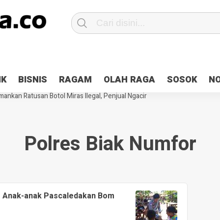
Patroli 2×24 jam di Kota Jayapura
Pesan Sejuk Polri di Deklarasi Pemi
IK
BISNIS
RAGAM
OLAH RAGA
SOSOK
N
ntani Terbakar
Hibah Pilkada Jayapura Cair 10 Persen, Deposit Kas D
ankan Ratusan Botol Miras Ilegal, Penjual Ngacir
Polres Biak Numfor
m Anak-anak Pascaledakan Bom