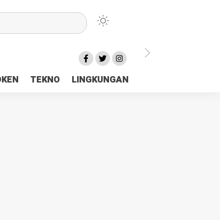
lu Ceria Tanah Papua
OKEN
TEKNO
LINGKUNGAN
aerah Rp23 Miliar Disorot