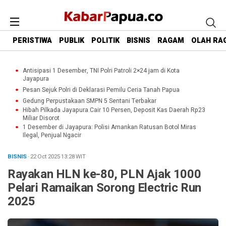
PERISTIWA
PUBLIK
POLITIK
BISNIS
RAGAM
OLAH RA
Antisipasi 1 Desember, TNI Polri Patroli 2×24 jam di Kota
Jayapura
Pesan Sejuk Polri di Deklarasi Pemilu Ceria Tanah Papua
Gedung Perpustakaan SMPN 5 Sentani Terbakar
Hibah Pilkada Jayapura Cair 10 Persen, Deposit Kas Daerah Rp23
Miliar Disorot
1 Desember di Jayapura: Polisi Amankan Ratusan Botol Miras
Ilegal, Penjual Ngacir
BISNIS
· 22 Oct 2025
13:28
WIT
Rayakan HLN ke-80, PLN Ajak 1000
Pelari Ramaikan Sorong Electric Run
2025