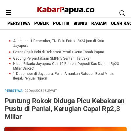
PERISTIWA
PUBLIK
POLITIK
BISNIS
RAGAM
OLAH RA
Antisipasi 1 Desember, TNI Polri Patroli 2×24 jam di Kota
Jayapura
Pesan Sejuk Polri di Deklarasi Pemilu Ceria Tanah Papua
Gedung Perpustakaan SMPN 5 Sentani Terbakar
Hibah Pilkada Jayapura Cair 10 Persen, Deposit Kas Daerah Rp23
Miliar Disorot
1 Desember di Jayapura: Polisi Amankan Ratusan Botol Miras
Ilegal, Penjual Ngacir
PERISTIWA
· 20 Dec 2023
18:39
WIT
Puntung Rokok Diduga Picu Kebakaran
Pustu di Paniai, Kerugian Capai Rp2,3
Miliar