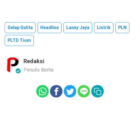
Gelap Gulita
Headline
Lanny Jaya
Listrik
PLN
PLTD Tiom
Redaksi
Penulis Berita