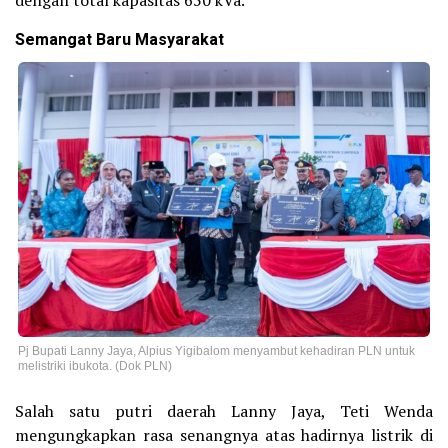
dengan total kapasitas 650 kVa.
Semangat Baru Masyarakat
Pj Bupati Lanny Jaya, Alpius Yigibalom menyambut kehadiran PLN untuk
melistriki ibukota. (Dok PLN)
Salah satu putri daerah Lanny Jaya, Teti Wenda
mengungkapkan rasa senangnya atas hadirnya listrik di