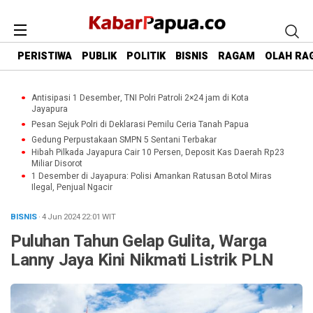
PERISTIWA
PUBLIK
POLITIK
BISNIS
RAGAM
OLAH RA
Antisipasi 1 Desember, TNI Polri Patroli 2×24 jam di Kota
Jayapura
Pesan Sejuk Polri di Deklarasi Pemilu Ceria Tanah Papua
Gedung Perpustakaan SMPN 5 Sentani Terbakar
Hibah Pilkada Jayapura Cair 10 Persen, Deposit Kas Daerah Rp23
Miliar Disorot
1 Desember di Jayapura: Polisi Amankan Ratusan Botol Miras
Ilegal, Penjual Ngacir
BISNIS
· 4 Jun 2024
22:01
WIT
Puluhan Tahun Gelap Gulita, Warga
Lanny Jaya Kini Nikmati Listrik PLN