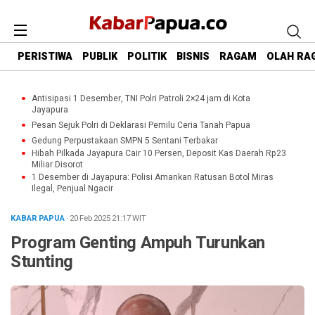
PERISTIWA
PUBLIK
POLITIK
BISNIS
RAGAM
OLAH RA
Antisipasi 1 Desember, TNI Polri Patroli 2×24 jam di Kota
Jayapura
Pesan Sejuk Polri di Deklarasi Pemilu Ceria Tanah Papua
Gedung Perpustakaan SMPN 5 Sentani Terbakar
Hibah Pilkada Jayapura Cair 10 Persen, Deposit Kas Daerah Rp23
Miliar Disorot
1 Desember di Jayapura: Polisi Amankan Ratusan Botol Miras
Ilegal, Penjual Ngacir
KABAR PAPUA
· 20 Feb 2025
21:17
WIT
Program Genting Ampuh Turunkan
Stunting