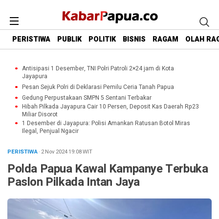
PERISTIWA
PUBLIK
POLITIK
BISNIS
RAGAM
OLAH RA
Antisipasi 1 Desember, TNI Polri Patroli 2×24 jam di Kota
Jayapura
Pesan Sejuk Polri di Deklarasi Pemilu Ceria Tanah Papua
Gedung Perpustakaan SMPN 5 Sentani Terbakar
Hibah Pilkada Jayapura Cair 10 Persen, Deposit Kas Daerah Rp23
Miliar Disorot
1 Desember di Jayapura: Polisi Amankan Ratusan Botol Miras
Ilegal, Penjual Ngacir
PERISTIWA
· 2 Nov 2024
19:08
WIT
Polda Papua Kawal Kampanye Terbuka
Paslon Pilkada Intan Jaya