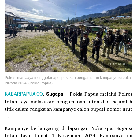
Perbesar
Polres Intan Jaya menggelar apel pasukan pengamanan kampanye terbuka
Pilkada 2024. (Polda Papua)
KABARPAPUA.CO
,
Sugapa
– Polda Papua melalui Polres
Intan Jaya melakukan pengamanan intensif di sejumlah
titik dalam rangkaian kampanye calon bupati nomor urut
1.
Kampanye berlangsung di lapangan Yokatapa, Sugapa
Intan Jaya, Jumat 1 November 2024. Kampanye ini