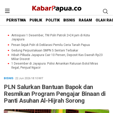
PERISTIWA
PUBLIK
POLITIK
BISNIS
RAGAM
OLAH RA
Antisipasi 1 Desember, TNI Polri Patroli 2×24 jam di Kota
Jayapura
Pesan Sejuk Polri di Deklarasi Pemilu Ceria Tanah Papua
Gedung Perpustakaan SMPN 5 Sentani Terbakar
Hibah Pilkada Jayapura Cair 10 Persen, Deposit Kas Daerah Rp23
Miliar Disorot
1 Desember di Jayapura: Polisi Amankan Ratusan Botol Miras
Ilegal, Penjual Ngacir
BISNIS
· 22 Jun 2026
18:10
WIT
PLN Salurkan Bantuan Bapok dan
Resmikan Program Pengajar Binaan di
Panti Asuhan Al-Hijrah Sorong