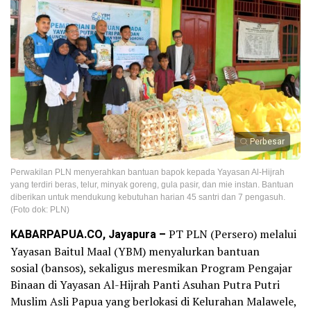
Perbesar
Perwakilan PLN menyerahkan bantuan bapok kepada Yayasan Al-Hijrah
yang terdiri beras, telur, minyak goreng, gula pasir, dan mie instan. Bantuan
diberikan untuk mendukung kebutuhan harian 45 santri dan 7 pengasuh.
(Foto dok: PLN)
KABARPAPUA.CO, Jayapura –
PT PLN (Persero) melalui
Yayasan Baitul Maal (YBM) menyalurkan bantuan
sosial (bansos), sekaligus meresmikan Program Pengajar
Binaan di Yayasan Al-Hijrah Panti Asuhan Putra Putri
Muslim Asli Papua yang berlokasi di Kelurahan Malawele,