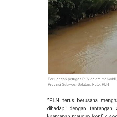
Perjuangan petugas PLN dalam memobilisas
Provinsi Sulawesi Selatan. Foto: PLN
”PLN terus berusaha mengha
dihadapi dengan tantangan a
keamanan maupun konflik sos