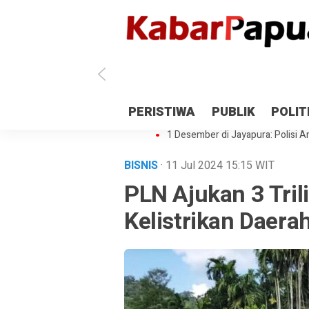
Antisipasi 1 Desember, TNI Polri 
PERISTIWA
PUBLIK
POLIT
Gedung Perpustakaan SMPN 5 Se
1 Desember di Jayapura: Polisi Am
BISNIS
· 11 Jul 2024
15:15
WIT
PLN Ajukan 3 Tri
Kelistrikan Daera