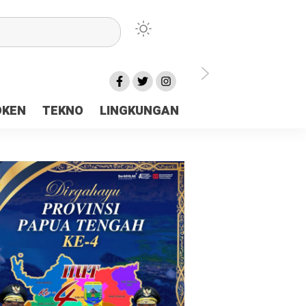
lu Ceria Tanah Papua
OKEN
TEKNO
LINGKUNGAN
aerah Rp23 Miliar Disorot