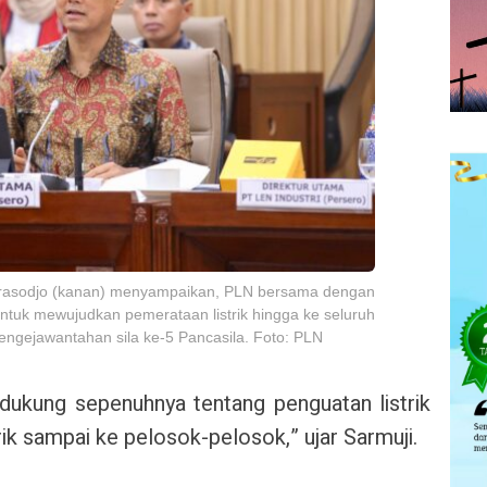
rasodjo (kanan) menyampaikan, PLN bersama dengan
tuk mewujudkan pemerataan listrik hingga ke seluruh
engejawantahan sila ke-5 Pancasila. Foto: PLN
dukung sepenuhnya tentang penguatan listrik
rik sampai ke pelosok-pelosok,” ujar Sarmuji.