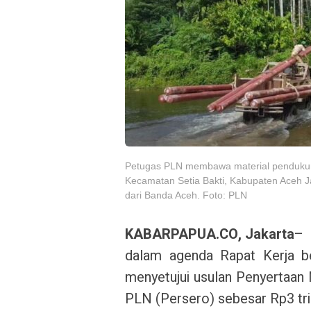
Petugas PLN membawa material pendukun
Kecamatan Setia Bakti, Kabupaten Aceh Ja
dari Banda Aceh. Foto: PLN
KABARPAPUA.CO, Jakarta
– 
dalam agenda Rapat Kerja 
menyetujui usulan Penyertaan
PLN (Persero) sebesar Rp3 tri