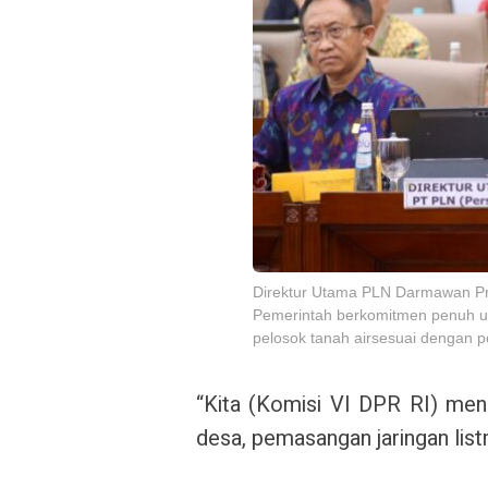
Direktur Utama PLN Darmawan P
Pemerintah berkomitmen penuh un
pelosok tanah airsesuai dengan p
“Kita (Komisi VI DPR RI) men
desa, pemasangan jaringan list