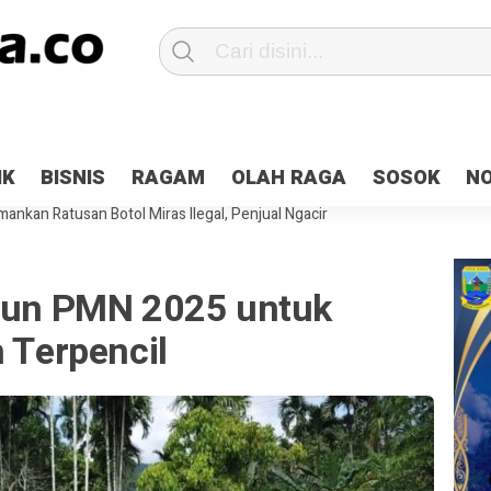
Patroli 2×24 jam di Kota Jayapura
Pesan Sejuk Polri di Deklarasi Pemi
IK
BISNIS
RAGAM
OLAH RAGA
SOSOK
N
ntani Terbakar
Hibah Pilkada Jayapura Cair 10 Persen, Deposit Kas D
ankan Ratusan Botol Miras Ilegal, Penjual Ngacir
liun PMN 2025 untuk
h Terpencil