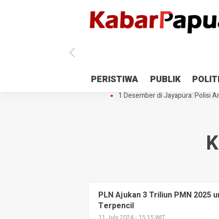
Antisipasi 1 Desember, TNI Polri 
PERISTIWA
PUBLIK
POLIT
Gedung Perpustakaan SMPN 5 Se
1 Desember di Jayapura: Polisi Am
K
PLN Ajukan 3 Triliun PMN 2025 u
Terpencil
11 July 2024 - 15:15 WIT