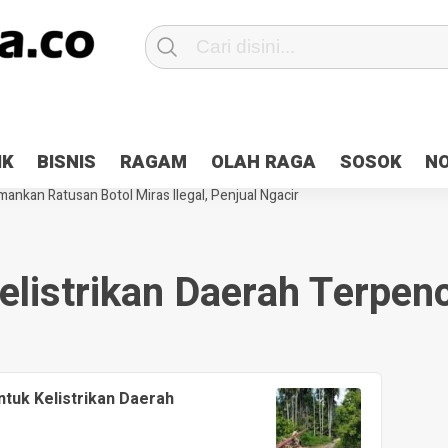
Patroli 2×24 jam di Kota Jayapura
Pesan Sejuk Polri di Deklarasi Pemi
IK
BISNIS
RAGAM
OLAH RAGA
SOSOK
N
ntani Terbakar
Hibah Pilkada Jayapura Cair 10 Persen, Deposit Kas D
ankan Ratusan Botol Miras Ilegal, Penjual Ngacir
elistrikan Daerah Terpenc
ntuk Kelistrikan Daerah