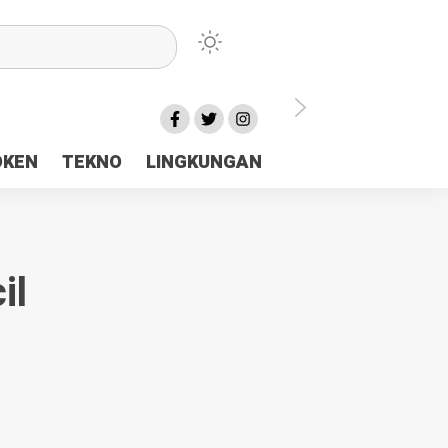
lu Ceria Tanah Papua
OKEN
TEKNO
LINGKUNGAN
aerah Rp23 Miliar Disorot
il