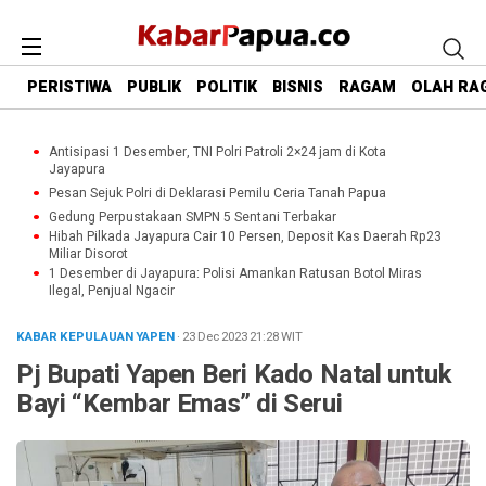
PERISTIWA
PUBLIK
POLITIK
BISNIS
RAGAM
OLAH RA
Antisipasi 1 Desember, TNI Polri Patroli 2×24 jam di Kota
Jayapura
Pesan Sejuk Polri di Deklarasi Pemilu Ceria Tanah Papua
Gedung Perpustakaan SMPN 5 Sentani Terbakar
Hibah Pilkada Jayapura Cair 10 Persen, Deposit Kas Daerah Rp23
Miliar Disorot
1 Desember di Jayapura: Polisi Amankan Ratusan Botol Miras
Ilegal, Penjual Ngacir
KABAR KEPULAUAN YAPEN
· 23 Dec 2023
21:28
WIT
Pj Bupati Yapen Beri Kado Natal untuk
Bayi “Kembar Emas” di Serui