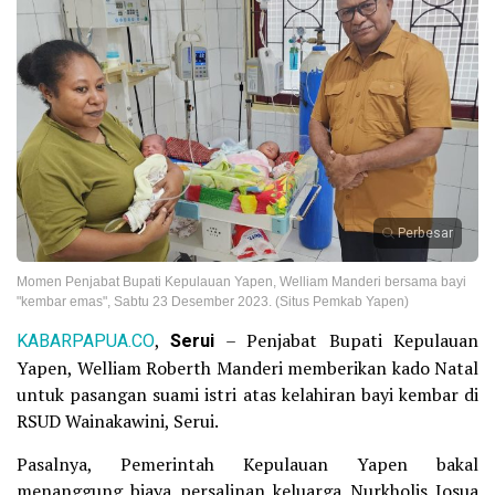
Perbesar
Momen Penjabat Bupati Kepulauan Yapen, Welliam Manderi bersama bayi
"kembar emas", Sabtu 23 Desember 2023. (Situs Pemkab Yapen)
KABARPAPUA.CO
,
Serui
– Penjabat Bupati Kepulauan
Yapen, Welliam Roberth Manderi memberikan kado Natal
untuk pasangan suami istri atas kelahiran bayi kembar di
RSUD Wainakawini, Serui.
Pasalnya, Pemerintah Kepulauan Yapen bakal
menanggung biaya persalinan keluarga Nurkholis Josua