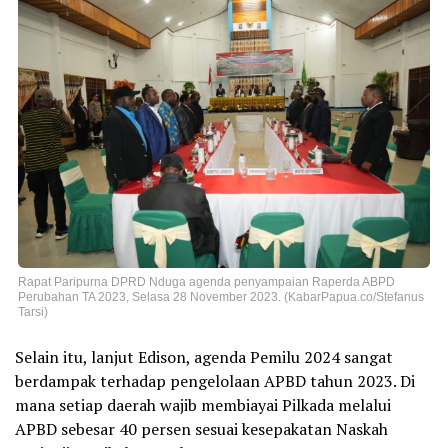
Rapat Paripurna DPRD Nduga agenda penyampaian Raperda ABPD
Perubahan TA 2023, Selasa 28 November 2023. (KabarPapua.co/Stefanus
Tarsi)
Selain itu, lanjut Edison, agenda Pemilu 2024 sangat
berdampak terhadap pengelolaan APBD tahun 2023. Di
mana setiap daerah wajib membiayai Pilkada melalui
APBD sebesar 40 persen sesuai kesepakatan Naskah