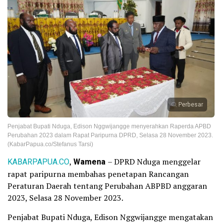
Perbesar
Penjabat Bupati Nduga, Edison Nggwijangge menyerahkan Raperda APBD
Perubahan 2023 dalam Rapat Paripurna DPRD, Selasa 28 November 2023.
(KabarPapua.co/Stefanus Tarsi)
KABARPAPUA.CO
,
Wamena
– DPRD Nduga menggelar
rapat paripurna membahas penetapan Rancangan
Peraturan Daerah tentang Perubahan ABPBD anggaran
2023, Selasa 28 November 2023.
Penjabat Bupati Nduga, Edison Nggwijangge mengatakan