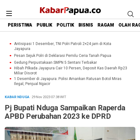
PERISTIWA
PUBLIK
POLITIK
BISNIS
RAGAM
OLAH RA
Antisipasi 1 Desember, TNI Polri Patroli 2×24 jam di Kota
Jayapura
Pesan Sejuk Polri di Deklarasi Pemilu Ceria Tanah Papua
Gedung Perpustakaan SMPN 5 Sentani Terbakar
Hibah Pilkada Jayapura Cair 10 Persen, Deposit Kas Daerah Rp23
Miliar Disorot
1 Desember di Jayapura: Polisi Amankan Ratusan Botol Miras
Ilegal, Penjual Ngacir
KABAR NDUGA
· 29 Nov 2023
07:38
WIT
Pj Bupati Nduga Sampaikan Raperda
APBD Perubahan 2023 ke DPRD