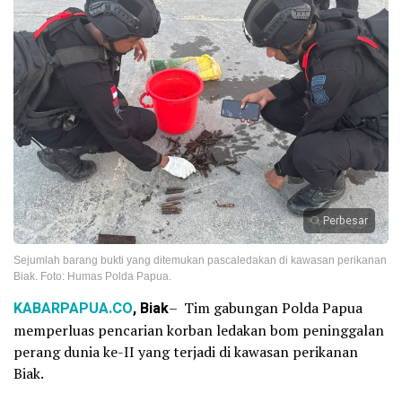
Perbesar
Sejumlah barang bukti yang ditemukan pascaledakan di kawasan perikanan
Biak. Foto: Humas Polda Papua.
KABARPAPUA.CO
,
Biak
– Tim gabungan Polda Papua
memperluas pencarian korban ledakan bom peninggalan
perang dunia ke-II yang terjadi di kawasan perikanan
Biak.