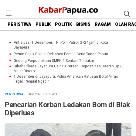
PERISTIWA
PUBLIK
POLITIK
BISNIS
RAGAM
OLAH RA
Antisipasi 1 Desember, TNI Polri Patroli 2×24 jam di Kota
Jayapura
Pesan Sejuk Polri di Deklarasi Pemilu Ceria Tanah Papua
Gedung Perpustakaan SMPN 5 Sentani Terbakar
Hibah Pilkada Jayapura Cair 10 Persen, Deposit Kas Daerah Rp23
Miliar Disorot
1 Desember di Jayapura: Polisi Amankan Ratusan Botol Miras
Ilegal, Penjual Ngacir
PERISTIWA
· 3 Jun 2026
18:35
WIT
Pencarian Korban Ledakan Bom di Biak
Diperluas