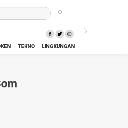
lu Ceria Tanah Papua
OKEN
TEKNO
LINGKUNGAN
aerah Rp23 Miliar Disorot
Bom