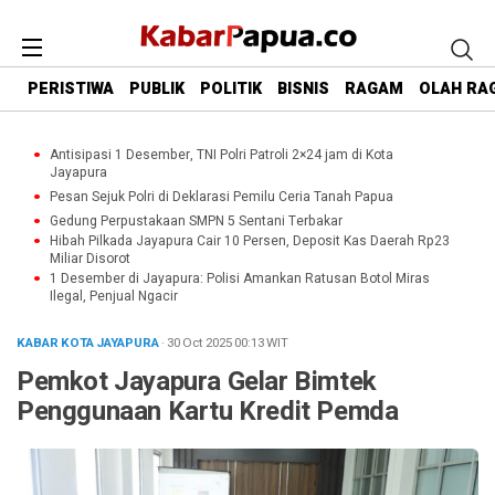
PERISTIWA
PUBLIK
POLITIK
BISNIS
RAGAM
OLAH RA
Antisipasi 1 Desember, TNI Polri Patroli 2×24 jam di Kota
Jayapura
Pesan Sejuk Polri di Deklarasi Pemilu Ceria Tanah Papua
Gedung Perpustakaan SMPN 5 Sentani Terbakar
Hibah Pilkada Jayapura Cair 10 Persen, Deposit Kas Daerah Rp23
Miliar Disorot
1 Desember di Jayapura: Polisi Amankan Ratusan Botol Miras
Ilegal, Penjual Ngacir
KABAR KOTA JAYAPURA
· 30 Oct 2025
00:13
WIT
Pemkot Jayapura Gelar Bimtek
Penggunaan Kartu Kredit Pemda