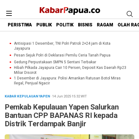
PERISTIWA
PUBLIK
POLITIK
BISNIS
RAGAM
OLAH RA
Antisipasi 1 Desember, TNI Polri Patroli 2×24 jam di Kota
Jayapura
Pesan Sejuk Polri di Deklarasi Pemilu Ceria Tanah Papua
Gedung Perpustakaan SMPN 5 Sentani Terbakar
Hibah Pilkada Jayapura Cair 10 Persen, Deposit Kas Daerah Rp23
Miliar Disorot
1 Desember di Jayapura: Polisi Amankan Ratusan Botol Miras
Ilegal, Penjual Ngacir
KABAR KEPULAUAN YAPEN
· 14 Jun 2025
15:32
WIT
Pemkab Kepulauan Yapen Salurkan
Bantuan CPP BAPANAS RI kepada
Distrik Terdampak Banjir