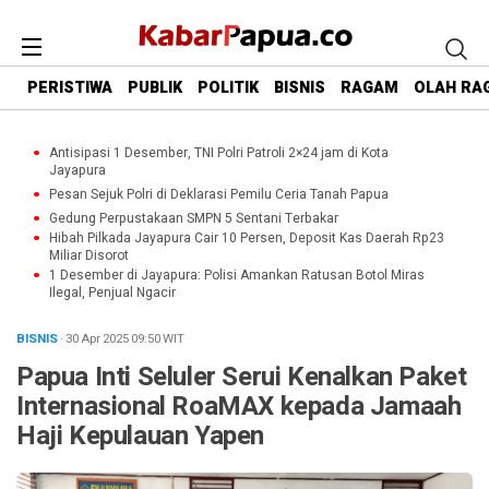
PERISTIWA
PUBLIK
POLITIK
BISNIS
RAGAM
OLAH RA
Antisipasi 1 Desember, TNI Polri Patroli 2×24 jam di Kota
Jayapura
Pesan Sejuk Polri di Deklarasi Pemilu Ceria Tanah Papua
Gedung Perpustakaan SMPN 5 Sentani Terbakar
Hibah Pilkada Jayapura Cair 10 Persen, Deposit Kas Daerah Rp23
Miliar Disorot
1 Desember di Jayapura: Polisi Amankan Ratusan Botol Miras
Ilegal, Penjual Ngacir
BISNIS
· 30 Apr 2025
09:50
WIT
Papua Inti Seluler Serui Kenalkan Paket
Internasional RoaMAX kepada Jamaah
Haji Kepulauan Yapen