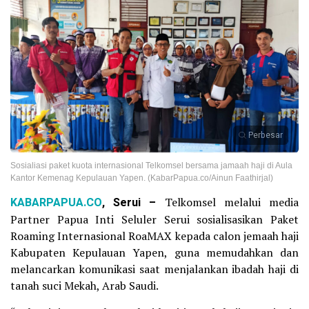
Perbesar
Sosialiasi paket kuota internasional Telkomsel bersama jamaah haji di Aula
Kantor Kemenag Kepulauan Yapen. (KabarPapua.co/Ainun Faathirjal)
KABARPAPUA.CO
, Serui –
Telkomsel melalui media
Partner Papua Inti Seluler Serui sosialisasikan Paket
Roaming Internasional RoaMAX kepada calon jemaah haji
Kabupaten Kepulauan Yapen, guna memudahkan dan
melancarkan komunikasi saat menjalankan ibadah haji di
tanah suci Mekah, Arab Saudi.