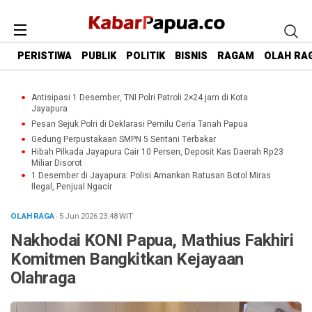
PERISTIWA
PUBLIK
POLITIK
BISNIS
RAGAM
OLAH RA
Antisipasi 1 Desember, TNI Polri Patroli 2×24 jam di Kota
Jayapura
Pesan Sejuk Polri di Deklarasi Pemilu Ceria Tanah Papua
Gedung Perpustakaan SMPN 5 Sentani Terbakar
Hibah Pilkada Jayapura Cair 10 Persen, Deposit Kas Daerah Rp23
Miliar Disorot
1 Desember di Jayapura: Polisi Amankan Ratusan Botol Miras
Ilegal, Penjual Ngacir
OLAH RAGA
· 5 Jun 2026
23:48
WIT
Nakhodai KONI Papua, Mathius Fakhiri
Komitmen Bangkitkan Kejayaan
Olahraga