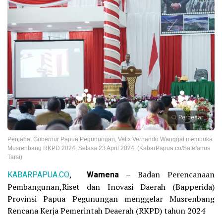
Perbesar
Penjabat Gubernur Papua Pegunungan, Velix Vernando Wanggai membuka
Musrenbang RKPD 2024, Selasa 23 April 2024. (KabarPapua.co/Satefanus
Tarsi)
KABARPAPUA.CO
,
Wamena
– Badan Perencanaan
Pembangunan,Riset dan Inovasi Daerah (Bapperida)
Provinsi Papua Pegunungan menggelar Musrenbang
Rencana Kerja Pemerintah Deaerah (RKPD) tahun 2024