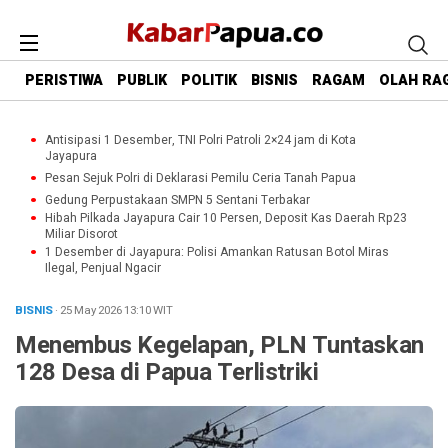
PERISTIWA
PUBLIK
POLITIK
BISNIS
RAGAM
OLAH RA
Antisipasi 1 Desember, TNI Polri Patroli 2×24 jam di Kota
Jayapura
Pesan Sejuk Polri di Deklarasi Pemilu Ceria Tanah Papua
Gedung Perpustakaan SMPN 5 Sentani Terbakar
Hibah Pilkada Jayapura Cair 10 Persen, Deposit Kas Daerah Rp23
Miliar Disorot
1 Desember di Jayapura: Polisi Amankan Ratusan Botol Miras
Ilegal, Penjual Ngacir
BISNIS
· 25 May 2026
13:10
WIT
Menembus Kegelapan, PLN Tuntaskan
128 Desa di Papua Terlistriki