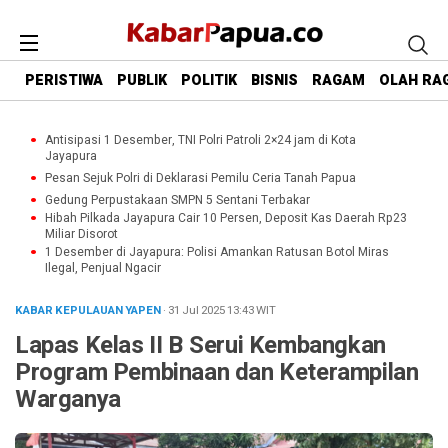
PERISTIWA
PUBLIK
POLITIK
BISNIS
RAGAM
OLAH RA
Antisipasi 1 Desember, TNI Polri Patroli 2×24 jam di Kota
Jayapura
Pesan Sejuk Polri di Deklarasi Pemilu Ceria Tanah Papua
Gedung Perpustakaan SMPN 5 Sentani Terbakar
Hibah Pilkada Jayapura Cair 10 Persen, Deposit Kas Daerah Rp23
Miliar Disorot
1 Desember di Jayapura: Polisi Amankan Ratusan Botol Miras
Ilegal, Penjual Ngacir
KABAR KEPULAUAN YAPEN
· 31 Jul 2025
13:43
WIT
Lapas Kelas II B Serui Kembangkan
Program Pembinaan dan Keterampilan
Warganya