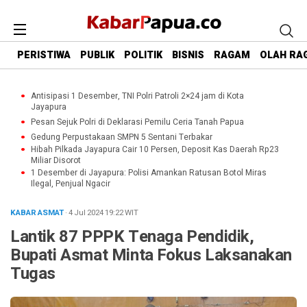
PERISTIWA
PUBLIK
POLITIK
BISNIS
RAGAM
OLAH RA
Antisipasi 1 Desember, TNI Polri Patroli 2×24 jam di Kota
Jayapura
Pesan Sejuk Polri di Deklarasi Pemilu Ceria Tanah Papua
Gedung Perpustakaan SMPN 5 Sentani Terbakar
Hibah Pilkada Jayapura Cair 10 Persen, Deposit Kas Daerah Rp23
Miliar Disorot
1 Desember di Jayapura: Polisi Amankan Ratusan Botol Miras
Ilegal, Penjual Ngacir
KABAR ASMAT
· 4 Jul 2024
19:22
WIT
Lantik 87 PPPK Tenaga Pendidik,
Bupati Asmat Minta Fokus Laksanakan
Tugas