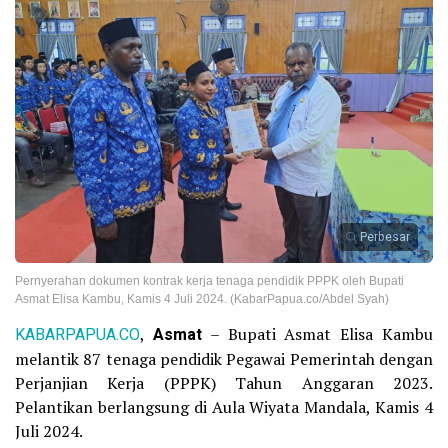
Perbesar
Pernyerahan dokumen kontrak kerja tenaga pendidik PPPK oleh Bupati
Asmat Elisa Kambu, Kamis 4 Juli 2024. (KabarPapua.co/Abdel Syah)
KABARPAPUA.CO
,
Asmat
– Bupati Asmat Elisa Kambu
melantik 87 tenaga pendidik Pegawai Pemerintah dengan
Perjanjian Kerja (PPPK) Tahun Anggaran 2023.
Pelantikan berlangsung di Aula Wiyata Mandala, Kamis 4
Juli 2024.