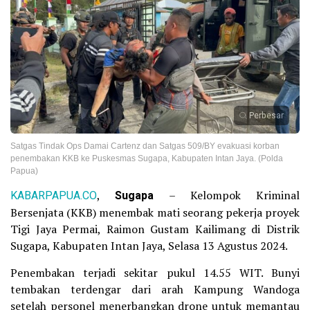
Perbesar
Satgas Tindak Ops Damai Cartenz dan Satgas 509/BY evakuasi korban
penembakan KKB ke Puskesmas Sugapa, Kabupaten Intan Jaya. (Polda
Papua)
KABARPAPUA.CO
,
Sugapa
– Kelompok Kriminal
Bersenjata (KKB) menembak mati seorang pekerja proyek
Tigi Jaya Permai, Raimon Gustam Kailimang di Distrik
Sugapa, Kabupaten Intan Jaya, Selasa 13 Agustus 2024.
Penembakan terjadi sekitar pukul 14.55 WIT. Bunyi
tembakan terdengar dari arah Kampung Wandoga
setelah personel menerbangkan drone untuk memantau